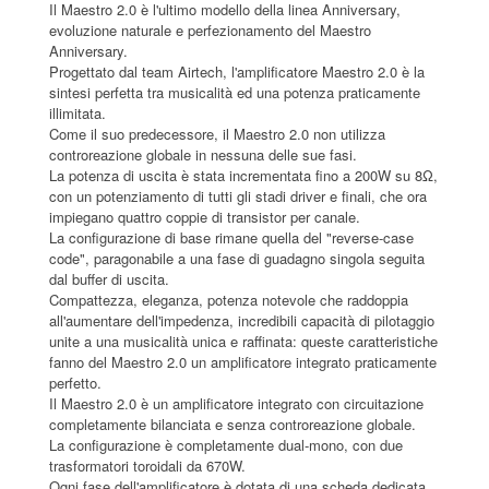
Il Maestro 2.0 è l'ultimo modello della linea Anniversary,
evoluzione naturale e perfezionamento del Maestro
Anniversary.
Progettato dal team Airtech, l'amplificatore Maestro 2.0 è la
sintesi perfetta tra musicalità ed una potenza praticamente
illimitata.
Come il suo predecessore, il Maestro 2.0 non utilizza
controreazione globale in nessuna delle sue fasi.
La potenza di uscita è stata incrementata fino a 200W su 8Ω,
con un potenziamento di tutti gli stadi driver e finali, che ora
impiegano quattro coppie di transistor per canale.
La configurazione di base rimane quella del "reverse-case
code", paragonabile a una fase di guadagno singola seguita
dal buffer di uscita.
Compattezza, eleganza, potenza notevole che raddoppia
all'aumentare dell'impedenza, incredibili capacità di pilotaggio
unite a una musicalità unica e raffinata: queste caratteristiche
fanno del Maestro 2.0 un amplificatore integrato praticamente
perfetto.
Il Maestro 2.0 è un amplificatore integrato con circuitazione
completamente bilanciata e senza controreazione globale.
La configurazione è completamente dual-mono, con due
trasformatori toroidali da 670W.
Ogni fase dell'amplificatore è dotata di una scheda dedicata,