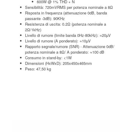
600W @ 1% THD + N
Sensibilità: 720mVRMS per potenza nominale a 8Ω
Risposta in frequenza (attenuazione 0dB, banda
passante -3dB): 90KHz
Resistenza di uscita: 0.2Ω (potenza nominale a
2Ω/1kHz)
Livello di rumore (limite banda 0Hz-80kHz): ≈20µV
Livello di rumore (A ponderato): ≈10µV
Rapporto segnale/rumore (SNR) - Attenuazione 0dB/
potenza nominale a 8Ω/ A ponderato: ≈100 dB
Consumo in stand-by: <1W
Dimensioni (HxWxD): 205x450x465mm
Peso: 47,50 kg