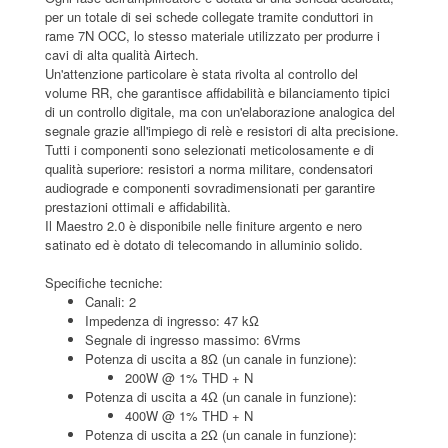
per un totale di sei schede collegate tramite conduttori in
rame 7N OCC, lo stesso materiale utilizzato per produrre i
cavi di alta qualità Airtech.
Un'attenzione particolare è stata rivolta al controllo del
volume RR, che garantisce affidabilità e bilanciamento tipici
di un controllo digitale, ma con un'elaborazione analogica del
segnale grazie all'impiego di relè e resistori di alta precisione.
Tutti i componenti sono selezionati meticolosamente e di
qualità superiore: resistori a norma militare, condensatori
audiograde e componenti sovradimensionati per garantire
prestazioni ottimali e affidabilità.
Il Maestro 2.0 è disponibile nelle finiture argento e nero
satinato ed è dotato di telecomando in alluminio solido.
Specifiche tecniche:
Canali: 2
Impedenza di ingresso: 47 kΩ
Segnale di ingresso massimo: 6Vrms
Potenza di uscita a 8Ω (un canale in funzione):
200W @ 1% THD + N
Potenza di uscita a 4Ω (un canale in funzione):
400W @ 1% THD + N
Potenza di uscita a 2Ω (un canale in funzione):