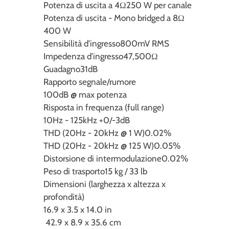
Potenza di uscita a 4Ω
250 W per canale
Potenza di uscita - Mono bridged a 8Ω
400 W
Sensibilità d'ingresso
800mV RMS
Impedenza d'ingresso
47,500Ω
Guadagno
31dB
Rapporto segnale/rumore
100dB @ max potenza
Risposta in frequenza (full range)
10Hz - 125kHz +0/-3dB
THD (20Hz - 20kHz @ 1 W)
0.02%
THD (20Hz - 20kHz @ 125 W)
0.05%
Distorsione di intermodulazione
0.02%
Peso di trasporto
15 kg / 33 lb
Dimensioni (larghezza x altezza x
profondità)
16.9 x 3.5 x 14.0 in
42.9 x 8.9 x 35.6 cm