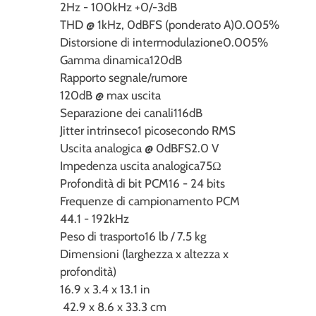
2Hz - 100kHz +0/-3dB
THD @ 1kHz, 0dBFS (ponderato A)
0.005%
Distorsione di intermodulazione
0.005%
Gamma dinamica
120dB
Rapporto segnale/rumore
120dB @ max uscita
Separazione dei canali
116dB
Jitter intrinseco
1 picosecondo RMS
Uscita analogica @ 0dBFS
2.0 V
Impedenza uscita analogica
75Ω
Profondità di bit PCM
16 - 24 bits
Frequenze di campionamento PCM
44.1 - 192kHz
Peso di trasporto
16 lb / 7.5 kg
Dimensioni (larghezza x altezza x
profondità)
16.9 x 3.4 x 13.1 in
42.9 x 8.6 x 33.3 cm