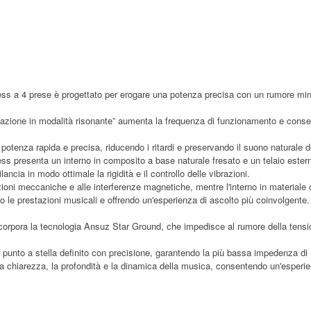
xxess a 4 prese è progettato per erogare una potenza precisa con un rumore m
.
entazione in modalità risonante” aumenta la frequenza di funzionamento e cons
potenza rapida e precisa, riducendo i ritardi e preservando il suono naturale 
xess presenta un interno in composito a base naturale fresato e un telaio ester
ncia in modo ottimale la rigidità e il controllo delle vibrazioni.
brazioni meccaniche e alle interferenze magnetiche, mentre l'interno in materiale
do le prestazioni musicali e offrendo un'esperienza di ascolto più coinvolgente.
incorpora la tecnologia Ansuz Star Ground, che impedisce al rumore della tensio
 punto a stella definito con precisione, garantendo la più bassa impedenza di
la chiarezza, la profondità e la dinamica della musica, consentendo un'esperie