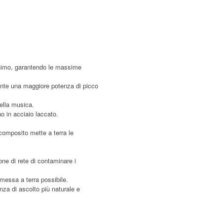
inimo, garantendo le massime
ente una maggiore potenza di picco
della musica.
no in acciaio laccato.
 composito mette a terra le
ne di rete di contaminare i
 messa a terra possibile.
nza di ascolto più naturale e