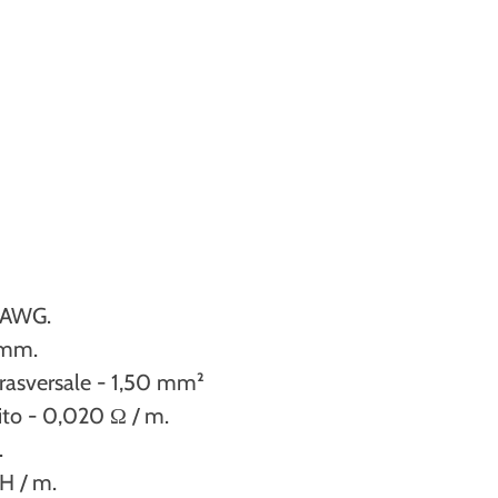
6 AWG.
 mm.
trasversale - 1,50 mm²
uito - 0,020 Ω / m.
.
H / m.