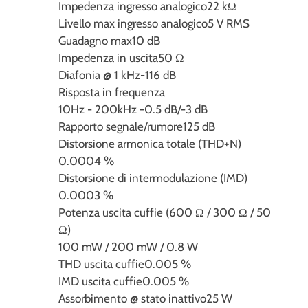
Impedenza ingresso analogico
22 kΩ
Livello max ingresso analogico
5 V RMS
Guadagno max
10 dB
Impedenza in uscita
50 Ω
Diafonia @ 1 kHz
-116 dB
Risposta in frequenza
10Hz - 200kHz -0.5 dB/-3 dB
Rapporto segnale/rumore
125 dB
Distorsione armonica totale (THD+N)
0.0004 %
Distorsione di intermodulazione (IMD)
0.0003 %
Potenza uscita cuffie (600 Ω / 300 Ω / 50
Ω)
100 mW / 200 mW / 0.8 W
THD uscita cuffie
0.005 %
IMD uscita cuffie
0.005 %
Assorbimento @ stato inattivo
25 W