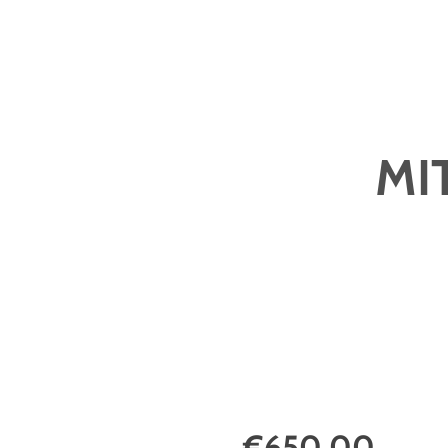
MI
€650,00