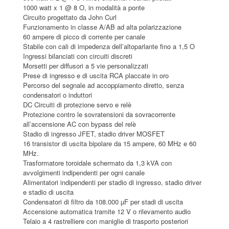
1000 watt x 1 @ 8 O, in modalità a ponte
Circuito progettato da John Curl
Funzionamento in classe A/AB ad alta polarizzazione
60 ampere di picco di corrente per canale
Stabile con cali di impedenza dell’altoparlante fino a 1,5 O
Ingressi bilanciati con circuiti discreti
Morsetti per diffusori a 5 vie personalizzati
Prese di ingresso e di uscita RCA placcate in oro
Percorso del segnale ad accoppiamento diretto, senza
condensatori o induttori
DC Circuiti di protezione servo e relè
Protezione contro le sovratensioni da sovracorrente
all’accensione AC con bypass del relè
Stadio di ingresso JFET, stadio driver MOSFET
16 transistor di uscita bipolare da 15 ampere, 60 MHz e 60
MHz.
Trasformatore toroidale schermato da 1,3 kVA con
avvolgimenti indipendenti per ogni canale
Alimentatori indipendenti per stadio di ingresso, stadio driver
e stadio di uscita
Condensatori di filtro da 108.000 µF per stadi di uscita
Accensione automatica tramite 12 V o rilevamento audio
Telaio a 4 rastrelliere con maniglie di trasporto posteriori