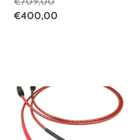
€709,00
€400,00