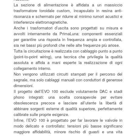
La sezione di alimentazione è affidata a un massiccio
trasformatore toroidale custom, incapsulato in resina anti-
risonanza e schermato per ridurre al minimo rumori acustici e
interferenze elettromagnetiche.
Anche i trasformatori d’uscita sono progettati su misura e
avvolti internamente da PrimaLuna: componenti essenziali
per garantire una risposta in frequenza ampia e controllata,
sia nei bassi più profondi che nelle alte frequenze più ariose.
Tutta la circuitazione è realizzata con cablaggio punto a punto
(point-to-point wiring), una tecnica che privilegia la qualità
assoluta e affida a mani esperte la realizzazione di ogni
collegamento interno.
Non vengono utilizzati circuiti stampati per il percorso del
segnale, ma solo cablaggi manuali con conduttori di generose
dimensioni.
Il progetto dell’EVO 100 esclude volutamente DAC e stadi
phono integrati: una scelta consapevole per evitare
obsolescenza precoce e lasciare all’utente la libertà di
abbinare sorgenti esterne di qualità superiore, perfettamente
calibrate sulle proprie esigenze.
Infine, l’EVO 100 è progettato per far lavorare le valvole in
modo delicato e controllato: tensioni più basse significano
maggiore affidabilità, minore rischio di guasti e una vita