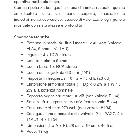
operativa molto più lunga.
Con una potenza ben gestita e una dinamica naturale, questo
amplificatore offre un suono corposo, musicale e
incredibilmente espressivo, capace di valorizzare ogni genere
musicale con naturalezza e profondità.
Specifiche tecniche:
Potenza in modalità Ultra-Linear: 2 x 40 watt (valvole
EL34, 8 ohm, 1% THD)
Ingressi: 4 x RCA stereo
Uscite: 4 ohm e 8 ohm
Uscita tape: 1 x RCA stereo
Uscita cuffie: jack da 6,3 mm (1/4")
Risposta in frequenza: 10 Hz – 75 kHz (±3 dB)
Distorsione armonica totale (THD): < 0,2% a 1 W / <
2% alla potenza nominale
Rapporto segnale/rumore: 90 dB (con valvole EL34)
Sensibilità in ingresso: 260 mV (con valvole EL34)
Consumo elettrico: 270 watt (con valvole EL34)
Configurazione standard delle valvole: 2 x 12AX7, 2 x
12AU7, 4 x EL34
Dimensioni (L x A x P): 28 cm x 19 cm x 40,5 cm
Peso: 18 kg