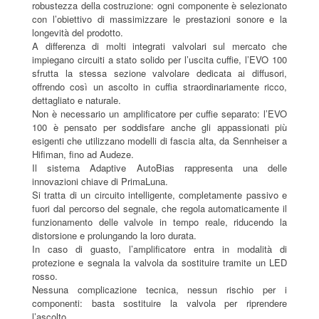
robustezza della costruzione: ogni componente è selezionato
con l’obiettivo di massimizzare le prestazioni sonore e la
longevità del prodotto.
A differenza di molti integrati valvolari sul mercato che
impiegano circuiti a stato solido per l’uscita cuffie, l’EVO 100
sfrutta la stessa sezione valvolare dedicata ai diffusori,
offrendo così un ascolto in cuffia straordinariamente ricco,
dettagliato e naturale.
Non è necessario un amplificatore per cuffie separato: l’EVO
100 è pensato per soddisfare anche gli appassionati più
esigenti che utilizzano modelli di fascia alta, da Sennheiser a
Hifiman, fino ad Audeze.
Il sistema Adaptive AutoBias rappresenta una delle
innovazioni chiave di PrimaLuna.
Si tratta di un circuito intelligente, completamente passivo e
fuori dal percorso del segnale, che regola automaticamente il
funzionamento delle valvole in tempo reale, riducendo la
distorsione e prolungando la loro durata.
In caso di guasto, l’amplificatore entra in modalità di
protezione e segnala la valvola da sostituire tramite un LED
rosso.
Nessuna complicazione tecnica, nessun rischio per i
componenti: basta sostituire la valvola per riprendere
l’ascolto.