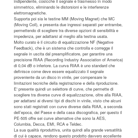
indipendente, cosicchè il segnale è trasmesso in modo
simmetrico, eliminando le distorsioni e le interferenze
elettromagnetiche.
Supporta poi sia le testine MM (Moving Magnet) che MC
(Moving Coil), e presenta due ingressi separati per entrambe,
permettendo di scegliere tra diverse opzioni di sensibilità e
impedenza, per adattarsi al meglio alla testina usata.
Molto curato è il circuito di equalizzazione NF (Negative
Feedback), che è un sistema che controlla e corregge il
segnale in uscita dal preamplificatore, per garantire una
precisione RIAA (Recording Industry Association of America)
di 0,04 dB o inferiore. La curva RIAA è uno standard che
definisce come deve essere equalizzato il segnale
proveniente da un disco in vinile, per compensare le
limitazioni tecniche della registrazione e della riproduzione.
E' presente quindi un selettore di curve, che permette di
scegliere tra diverse curve di equalizzazione, oltre alla RIAA,
per adattarsi ai diversi tipi di dischi in vinile, visto che alcuni
sono stati registrati con curve diverse dalla RIAA, a seconda
dell’epoca, del Paese e della casa discografica, per questo il
PE-505 offre sei curve alternative che sono la AES,
Columbia, Decca, EMI, RCA e Teldec.
La sua qualità riproduttiva, unita quindi alla grande versatilità
di cui è capace, rendono questo prodotto davvero eccellente