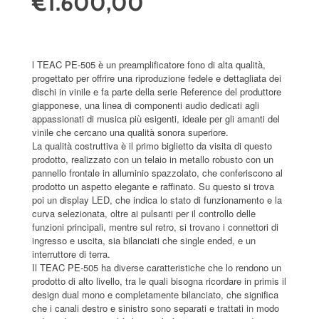
€1.600,00
l TEAC PE-505 è un preamplificatore fono di alta qualità,
progettato per offrire una riproduzione fedele e dettagliata dei
dischi in vinile e fa parte della serie Reference del produttore
giapponese, una linea di componenti audio dedicati agli
appassionati di musica più esigenti, ideale per gli amanti del
vinile che cercano una qualità sonora superiore.
La qualità costruttiva è il primo biglietto da visita di questo
prodotto, realizzato con un telaio in metallo robusto con un
pannello frontale in alluminio spazzolato, che conferiscono al
prodotto un aspetto elegante e raffinato. Su questo si trova
poi un display LED, che indica lo stato di funzionamento e la
curva selezionata, oltre ai pulsanti per il controllo delle
funzioni principali, mentre sul retro, si trovano i connettori di
ingresso e uscita, sia bilanciati che single ended, e un
interruttore di terra.
Il TEAC PE-505 ha diverse caratteristiche che lo rendono un
prodotto di alto livello, tra le quali bisogna ricordare in primis il
design dual mono e completamente bilanciato, che significa
che i canali destro e sinistro sono separati e trattati in modo