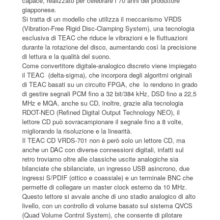
capace, realizzato per celebrare i 70 anni del produttore
giapponese.
Si tratta di un modello che utilizza il meccanismo VRDS
(Vibration-Free Rigid Disc-Clamping System), una tecnologia
esclusiva di TEAC che riduce le vibrazioni e le fluttuazioni
durante la rotazione del disco, aumentando così la precisione
di lettura e la qualità del suono.
Come convertitore digitale-analogico discreto viene impiegato
il TEAC (delta-sigma), che incorpora degli algoritmi originali
di TEAC basati su un circuito FPGA, che lo rendono in grado
di gestire segnali PCM fino a 32 bit/384 kHz, DSD fino a 22,5
MHz e MQA, anche su CD, inoltre, grazie alla tecnologia
RDOT-NEO (Refined Digital Output Technology NEO), il
lettore CD può sovracampionare il segnale fino a 8 volte,
migliorando la risoluzione e la linearità.
Il TEAC CD VRDS-701 non è però solo un lettore CD, ma
anche un DAC con diverse connessioni digitali, infatti sul
retro troviamo oltre alle classiche uscite analogiche sia
bilanciate che sbilanciate, un ingresso USB asincrono, due
ingressi S/PDIF (ottico e coassiale) e un terminale BNC che
permette di collegare un master clock esterno da 10 MHz.
Questo lettore si avvale anche di uno stadio analogico di alto
livello, con un controllo di volume basato sul sistema QVCS
(Quad Volume Control System), che consente di pilotare