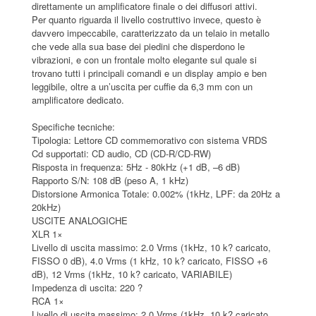
direttamente un amplificatore finale o dei diffusori attivi.
Per quanto riguarda il livello costruttivo invece, questo è
davvero impeccabile, caratterizzato da un telaio in metallo
che vede alla sua base dei piedini che disperdono le
vibrazioni, e con un frontale molto elegante sul quale si
trovano tutti i principali comandi e un display ampio e ben
leggibile, oltre a un’uscita per cuffie da 6,3 mm con un
amplificatore dedicato.
Specifiche tecniche:
Tipologia: Lettore CD commemorativo con sistema VRDS
Cd supportati: CD audio, CD (CD-R/CD-RW)
Risposta in frequenza: 5Hz - 80kHz (+1 dB, –6 dB)
Rapporto S/N: 108 dB (peso A, 1 kHz)
Distorsione Armonica Totale: 0.002% (1kHz, LPF: da 20Hz a
20kHz)
USCITE ANALOGICHE
XLR 1×
Livello di uscita massimo: 2.0 Vrms (1kHz, 10 k? caricato,
FISSO 0 dB), 4.0 Vrms (1 kHz, 10 k? caricato, FISSO +6
dB), 12 Vrms (1kHz, 10 k? caricato, VARIABILE)
Impedenza di uscita: 220 ?
RCA 1×
Livello di uscita massimo: 2.0 Vrms (1kHz, 10 k? caricato,