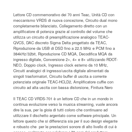
Lettore CD commemorativo dei 70 anni Teac, Unità CD con
meccanismo VRDS di nuova concezione, Circuito dual mono
completamente bilanciato, Collegamento diretto con un
amplificatore di potenza grazie al controllo del volume che
utilizza un circuito di preamplificazione analogico TEAC-
QVCS, DAC discreto Sigma Delta progettato da TEAC,
Riproduzione da USB di DSD fino a 22.5 MHz e PCM fino a
384kHz/32bit, Riproduzione CD MQA, Decodifica MQA da
ingresso digitale, Conversione 2×, 4× e 8× utilizzando RDOT-
NEO, Doppio clock, Ingresso clock esterno da 10 MHz,
Circuiti analogici di ingresso/uscita digitale alimentati da
singoli trasformatori, Circuito buffer di uscita a corrente
potenziata originale TEAC-HCLD2, Amplificatore cuffie con
circuito ad alta uscita con bassa distorsione, Finitura Nero
Il TEAC CD VRDS-701 è un lettore CD che in un mondo in
continua evoluzione verso la musica streaming, vuole ancora
dire la sua, per la gioia di tutti coloro che continuano ad
utilizzare il dischetto argentato come software principale. Un
lettore questo che si differenzia sia per il suo design elegante
e robusto che per le prestazioni sonore di alto livello di cui è