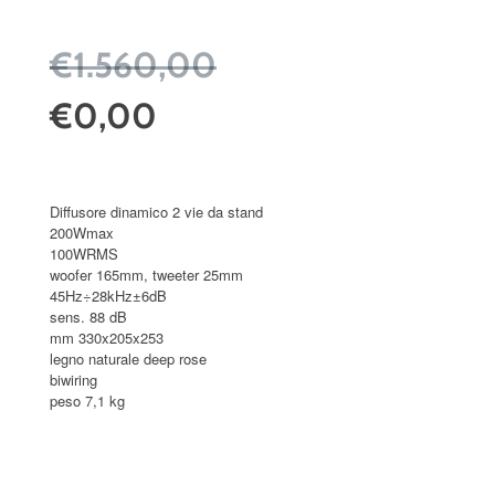
€1.560,00
€0,00
Diffusore dinamico 2 vie da stand
200Wmax
100WRMS
woofer 165mm, tweeter 25mm
45Hz÷28kHz±6dB
sens. 88 dB
mm 330x205x253
legno naturale deep rose
biwiring
peso 7,1 kg