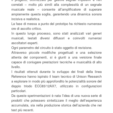
correlati – molto più simili alla complessità di un segnale
musicale reale – consente all’amplificatore di superare
ampiamente questa soglia, garantendo una dinamica sonora
incisiva e realistica.
La fase di messa a punto del prototipo ha richiesto numerose
ore di ascolto critico.
In questo lungo processo, sono stati analizzati vari generi
musicali, testati diversi diffusori e coinvolti numerosi
ascoltatori esperti.
Ogni parametro del circuito è stato oggetto di revisione.
Attraverso piccole modifiche progettuali e una selezione
attenta dei componenti, si è giunti a una versione finale
capace di coniugare prestazioni tecniche e musicalità di alto
livello.
I risultati ottenuti durante lo sviluppo dei finali della linea
Reference hanno ispirato il team tecnico di Unison Research
a esplorare in modo più approfondito le potenzialità sonore del
doppio triodo ECC83/12AX7, utilizzato in configurazioni
particolari.
Da queste sperimentazioni è nata l’idea di una nuova serie di
prodotti che potessero sintetizzare il meglio dell’esperienza
accumulata, sia nella produzione storica dell’azienda che nei
test più recenti.