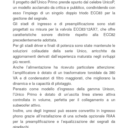
Il progetto dell’Unico Primo prende spunto dal celebre UnicoP,
un modello acclamato da critica e pubblico, condividendo con
esso l’impiego di un singolo doppio triodo ECC83 per la
gestione del segnale.
Gli stadi di ingresso e di preamplificazione sono stati
progettati su misura per la valvola ECC83/12AX7, che offre
caratteristiche sonore distinte rispetto alla ECC82
precedentemente adottata.
Per gli stadi driver e finali di potenza sono state mantenute le
soluzioni collaudate della serie Unico, arricchite da
aggiornamenti derivati dall’esperienza maturata negli sviluppi
più recenti.
Anche l’alimentazione ha ricevuto particolare attenzione:
l’amplificatore è dotato di un trasformatore toroidale da 380
VA e di condensatori di filtro maggiorati, che migliorano la
dinamica e la capacità di pilotaggio.
Pensato come modello d’ingresso della gamma Unison,
l’Unico Primo è dotato di un’uscita linea stereo attiva
controllata in volume, perfetta per il collegamento a un
subwoofer attivo.
Inoltre, uno degli ingressi può essere convertito in ingresso
phono grazie all’installazione di una scheda opzionale RIAA
per la preamplificazione e l’equalizzazione dei segnali da
giradischi.