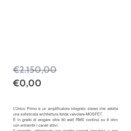
€2.150,00
€0,00
L’Unico Primo è un amplificatore integrato stereo che adotta
una sofisticata architettura ibrida valvolare-MOSFET.
È in grado di erogare oltre 80 watt RMS continui su 8 ohm
con entrambi i canali attivi.
Il progetto, ottimizzato per gestire segnali impulsivi e non