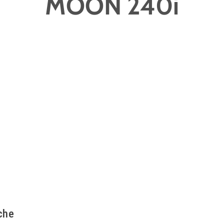
MOON 240i
che