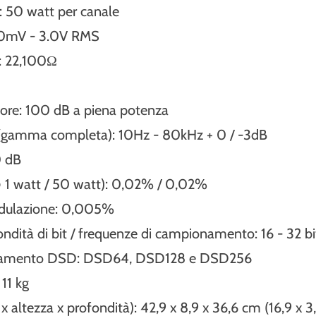
: 50 watt per canale
 370mV - 3.0V RMS
: 22,100Ω
ore: 100 dB a piena potenza
 (gamma completa): 10Hz - 80kHz + 0 / -3dB
0 dB
1 watt / 50 watt): 0,02% / 0,02%
odulazione: 0,005%
ondità di bit / frequenze di campionamento: 16 - 32 bi
onamento DSD: DSD64, DSD128 e DSD256
11 kg
 altezza x profondità): 42,9 x 8,9 x 36,6 cm (16,9 x 3,5