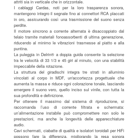
attriti sia in verticale che in orizzontale.
I cablaggi Cardas, noti per la loro trasparenza sonora,
mantengono integro il segnale fino ai connettori RCA placcati
in oro, assicurando così una trasmissione del suono senza
perdite.
Il motore sincrono a corrente alternata è disaccoppiato dal
telaio tramite materiali fonoassorbenti di ultima generazione,
riducendo al minimo le vibrazioni trasmesse al piatto e alla
puntina.
La puleggia in Delrin® a doppia guida consente la selezione
tra le velocità di 33 1/3 e 45 giri al minuto, con una stabilità
impeccabile della rotazione.
La struttura del giradischi integra tre strati in alluminio
vincolati al corpo in MDF, un'accortezza progettuale che
aumenta la massa e riduce ogni colorazione tonale, lasciando
emergere il suono vero, quello inciso sul vinile, con tutta la
sua profondità e definizione.
Per ottenere il massimo dal sistema di riproduzione, si
raccomanda l’uso di corrente filtrata e schermata:
un’alimentazione instabile può compromettere non solo le
prestazioni, ma anche la longevità delle apparecchiature
audio.
Cavi schermati, ciabatte di qualità e isolatori toroidali per HiFi
possono fare la differenza, migliorando la resa sonora