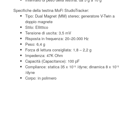
Specifiche della testina MoFi StudioTracker:
Tipo: Dual Magnet (MM) stereo; generatore V-Twin a
doppio magnete
Stilo: Ellittico
Tensione di uscita: 3,5 mV
Risposta in frequenza: 20–20.000 Hz
Peso: 6,4 g
Forza di lettura consigliata: 1,8 – 2,2 g
Impedenza: 47K Ohm
Capacità (Capacitance): 100 pF
Compliance: statica 35 x 10⁻⁶ /dyne; dinamica 8 x 10⁻⁶
/dyne
Corpo: in polimero