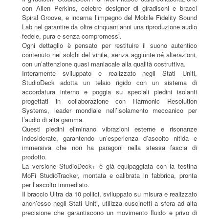
con Allen Perkins, celebre designer di giradischi e bracci
Spiral Groove, e incarna l’impegno del Mobile Fidelity Sound
Lab nel garantire da oltre cinquant’anni una riproduzione audio
fedele, pura e senza compromessi.
Ogni dettaglio è pensato per restituire il suono autentico
contenuto nei solchi del vinile, senza aggiunte né alterazioni,
con un’attenzione quasi maniacale alla qualità costruttiva.
Interamente sviluppato e realizzato negli Stati Uniti,
StudioDeck adotta un telaio rigido con un sistema di
accordatura interno e poggia su speciali piedini isolanti
progettati in collaborazione con Harmonic Resolution
Systems, leader mondiale nell’isolamento meccanico per
l’audio di alta gamma.
Questi piedini eliminano vibrazioni esterne e risonanze
indesiderate, garantendo un’esperienza d’ascolto nitida e
immersiva che non ha paragoni nella stessa fascia di
prodotto.
La versione StudioDeck+ è già equipaggiata con la testina
MoFi StudioTracker, montata e calibrata in fabbrica, pronta
per l’ascolto immediato.
Il braccio Ultra da 10 pollici, sviluppato su misura e realizzato
anch’esso negli Stati Uniti, utilizza cuscinetti a sfera ad alta
precisione che garantiscono un movimento fluido e privo di