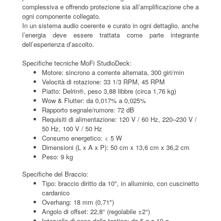
complessiva e offrendo protezione sia all’amplificazione che a
ogni componente collegato.
In un sistema audio coerente e curato in ogni dettaglio, anche
l’energia deve essere trattata come parte integrante
dell’esperienza d’ascolto.
Specifiche tecniche MoFi StudioDeck:
Motore: sincrono a corrente alternata, 300 giri/min
Velocità di rotazione: 33 1/3 RPM, 45 RPM
Piatto: Delrin®, peso 3,88 libbre (circa 1,76 kg)
Wow & Flutter: da 0,017% a 0,025%
Rapporto segnale/rumore: 72 dB
Requisiti di alimentazione: 120 V / 60 Hz, 220–230 V /
50 Hz, 100 V / 50 Hz
Consumo energetico: < 5 W
Dimensioni (L x A x P): 50 cm x 13,6 cm x 36,2 cm
Peso: 9 kg
Specifiche del Braccio:
Tipo: braccio diritto da 10", in alluminio, con cuscinetto
cardanico
Overhang: 18 mm (0,71")
Angolo di offset: 22,8° (regolabile ±2°)
Intervallo di peso della testina: da 5 g a 10 g