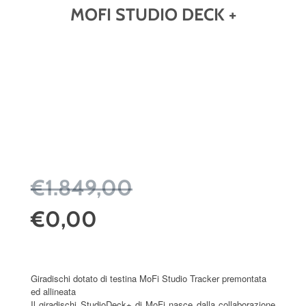
MOFI STUDIO DECK +
€1.849,00
€0,00
Giradischi dotato di testina MoFi Studio Tracker premontata
ed allineata
Il giradischi StudioDeck+ di MoFi nasce dalla collaborazione