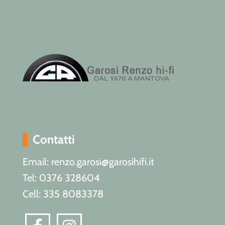
Contatti
Email: renzo.garosi@garosihifi.it
Tel: 0376 328604
Cell: 335 8083378