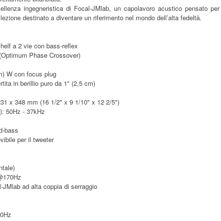
cellenza ingegneristica di Focal-JMlab, un capolavoro acustico pensato p
ezione destinato a diventare un riferimento nel mondo dell’alta fedeltà.
helf a 2 vie con bass-reflex
 (Optimum Phase Crossover)
m) W con focus plug
tita in berillio puro da 1" (2,5 cm)
31 x 348 mm (16 1/2" x 9 1/10" x 12 2/5")
B): 50Hz - 37kHz
id-bass
vibile per il tweeter
ntale)
 @170Hz
-JMlab ad alta coppia di serraggio
00Hz