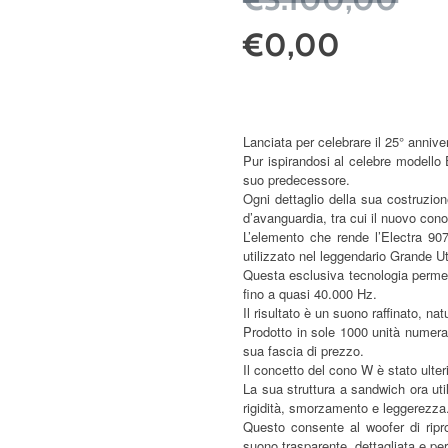
€0,00
Lanciata per celebrare il 25° annive
Pur ispirandosi al celebre modello 
suo predecessore.
Ogni dettaglio della sua costruzion
d’avanguardia, tra cui il nuovo co
L’elemento che rende l’Electra 907
utilizzato nel leggendario Grande Ut
Questa esclusiva tecnologia perme
fino a quasi 40.000 Hz.
Il risultato è un suono raffinato, n
Prodotto in sole 1000 unità numerat
sua fascia di prezzo.
Il concetto del cono W è stato ulte
La sua struttura a sandwich ora uti
rigidità, smorzamento e leggerezz
Questo consente al woofer di ripr
suono trasparente, dettagliata e pe