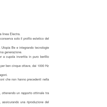
la linea Electra.
onserva solo il profilo estetico del
ea Utopia Be e integrando tecnologie
ima generazione.
a cupola invertita in puro berillio
per ben cinque ottave, dai 1000 Hz
agoni.
zioni che non hanno precedenti nella
, ottenendo un rapporto ottimale tra
, assicurando una riproduzione del