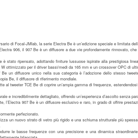
rsario di Focal-JMlab, la serie Electra Be è un’edizione speciale e limitata del
Electra 906, il 907 Be è un diffusore a due vie profondamente rinnovato, che c
e è stato ripensato, adottando finiture lussuose ispirate alla prestigiosa lin
no W ottimizzato per il driver bassi/medi da 165 mm e un crossover OPC di ult
 Be un diffusore unico nella sua categoria è l’adozione dello stesso tweeter 
opia Be, il diffusore di riferimento mondiale.
tte al tweeter TCE Be di coprire un’ampia gamma di frequenze, estendendosi 
aturale e incredibilmente dettagliato, offrendo un’esperienza d’ascolto senza par
e, l’Electra 907 Be è un diffusore esclusivo e raro, in grado di offrire presta
riormente perfezionato.
lizza un nuovo strato di vetro più rigido e una schiuma strutturale più spessa
a.
odurre le basse frequenze con una precisione e una dinamica straordinarie
rfettamente bilanciata.