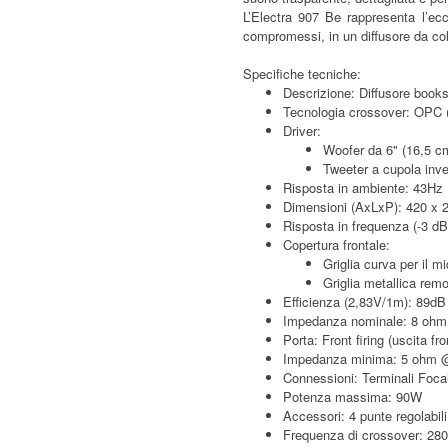
L’Electra 907 Be rappresenta l’ec
compromessi, in un diffusore da coll
Specifiche tecniche:
Descrizione: Diffusore books
Tecnologia crossover: OPC
Driver:
Woofer da 6" (16,5 c
Tweeter a cupola inver
Risposta in ambiente: 43Hz
Dimensioni (AxLxP): 420 x 2
Risposta in frequenza (-3 d
Copertura frontale:
Griglia curva per il m
Griglia metallica remo
Efficienza (2,83V/1m): 89dB
Impedanza nominale: 8 ohm
Porta: Front firing (uscita fro
Impedanza minima: 5 ohm
Connessioni: Terminali Focal
Potenza massima: 90W
Accessori: 4 punte regolabili
Frequenza di crossover: 28