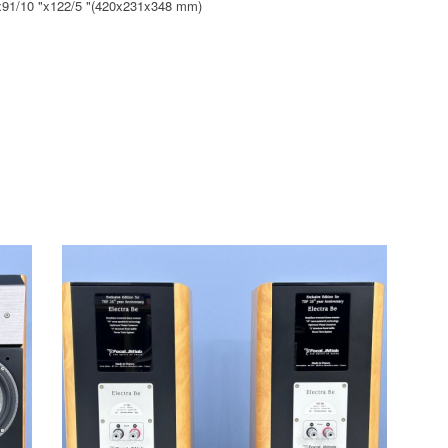
x91/10 "x122/5 "(420x231x348 mm)