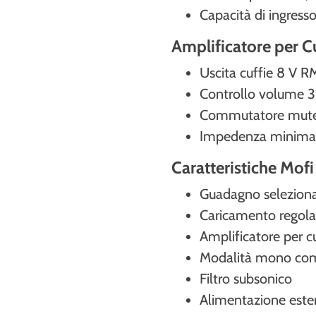
Capacità di ingress
Amplificatore per C
Uscita cuffie 8 V R
Controllo volume 31
Commutatore mut
Impedenza minim
Caratteristiche Mof
Guadagno selezion
Caricamento regola
Amplificatore per cu
Modalità mono co
Filtro subsonico
Alimentazione este