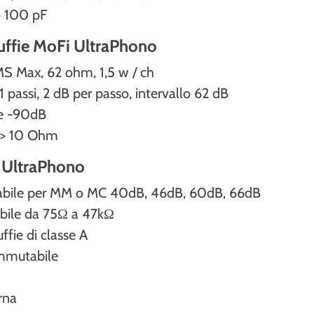
o 100 pF
uffie MoFi UltraPhono
MS Max, 62 ohm, 1,5 w / ch
 passi, 2 dB per passo, intervallo 62 dB
e -90dB
a> 10 Ohm
i UltraPhono
abile per MM o MC 40dB, 46dB, 60dB, 66dB
bile da 75Ω a 47kΩ
ffie di classe A
mmutabile
rna