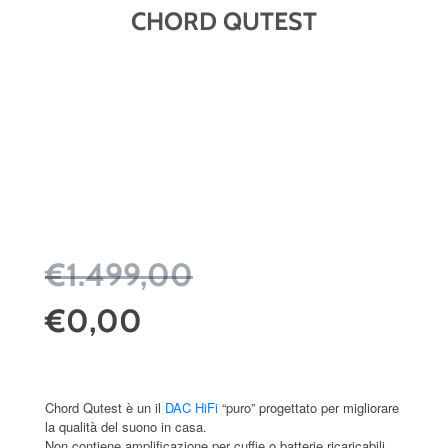
CHORD QUTEST
€1.499,00
€0,00
Chord Qutest è un il
DAC HiFi
“puro” progettato per migliorare
la qualità del suono in casa.
Non contiene amplificazione per cuffie o batterie ricaricabili