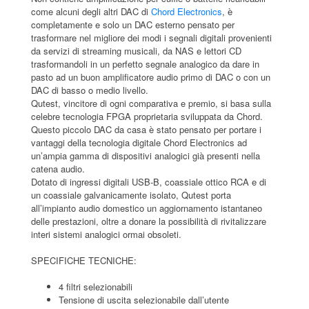
come alcuni degli altri DAC di
Chord Electronics
, è
completamente e solo un DAC esterno pensato per
trasformare nel migliore dei modi i segnali digitali provenienti
da servizi di streaming musicali, da NAS e lettori CD
trasformandoli in un perfetto segnale analogico da dare in
pasto ad un buon amplificatore audio primo di DAC o con un
DAC di basso o medio livello.
Qutest, vincitore di ogni comparativa e premio, si basa sulla
celebre tecnologia FPGA proprietaria sviluppata da Chord.
Questo piccolo DAC da casa è stato pensato per portare i
vantaggi della tecnologia digitale Chord Electronics ad
un’ampia gamma di dispositivi analogici già presenti nella
catena audio.
Dotato di ingressi digitali USB-B, coassiale ottico RCA e di
un coassiale galvanicamente isolato, Qutest porta
all’impianto audio domestico un aggiornamento istantaneo
delle prestazioni, oltre a donare la possibilità di rivitalizzare
interi sistemi analogici ormai obsoleti.
SPECIFICHE TECNICHE:
4 filtri selezionabili
Tensione di uscita selezionabile dall’utente