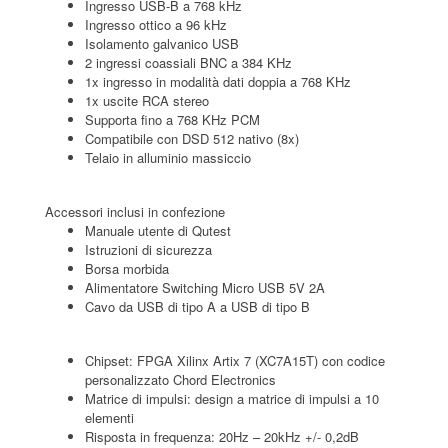
Ingresso USB-B a 768 kHz
Ingresso ottico a 96 kHz
Isolamento galvanico USB
2 ingressi coassiali BNC a 384 KHz
1x ingresso in modalità dati doppia a 768 KHz
1x uscite RCA stereo
Supporta fino a 768 KHz PCM
Compatibile con DSD 512 nativo (8x)
Telaio in alluminio massiccio
Accessori inclusi in confezione
Manuale utente di Qutest
Istruzioni di sicurezza
Borsa morbida
Alimentatore Switching Micro USB 5V 2A
Cavo da USB di tipo A a USB di tipo B
Chipset: FPGA Xilinx Artix 7 (XC7A15T) con codice
personalizzato Chord Electronics
Matrice di impulsi: design a matrice di impulsi a 10
elementi
Risposta in frequenza: 20Hz – 20kHz +/- 0,2dB