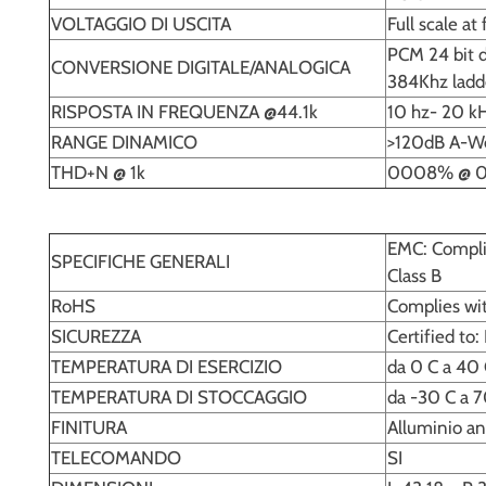
VOLTAGGIO DI USCITA
Full scale a
PCM 24 bit d
CONVERSIONE DIGITALE/ANALOGICA
384Khz ladd
RISPOSTA IN FREQUENZA @44.1k
10 hz- 20 kH
RANGE DINAMICO
>120dB A-W
THD+N @ 1k
0008% @ 0d
EMC: Complie
SPECIFICHE GENERALI
Class B
RoHS
Complies wi
SICUREZZA
Certified to
TEMPERATURA DI ESERCIZIO
da 0 C a 40
TEMPERATURA DI STOCCAGGIO
da -30 C a 
FINITURA
Alluminio an
TELECOMANDO
SI