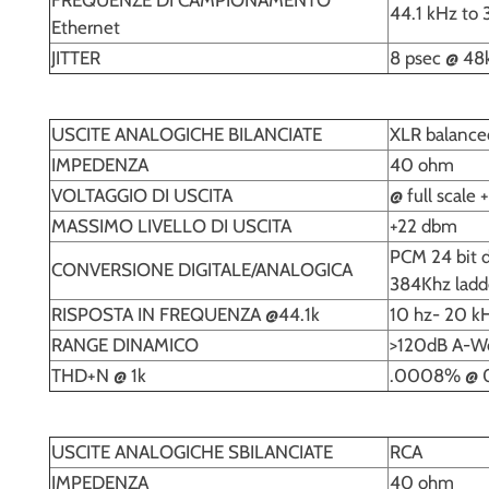
44.1 kHz to
Ethernet
JITTER
8 psec @ 48
USCITE ANALOGICHE BILANCIATE
XLR balanced
IMPEDENZA
40 ohm
VOLTAGGIO DI USCITA
@ full scale
MASSIMO LIVELLO DI USCITA
+22 dbm
PCM 24 bit d
CONVERSIONE DIGITALE/ANALOGICA
384Khz ladd
RISPOSTA IN FREQUENZA @44.1k
10 hz- 20 kH
RANGE DINAMICO
>120dB A-W
THD+N @ 1k
.0008% @ 0
USCITE ANALOGICHE SBILANCIATE
RCA
IMPEDENZA
40 ohm