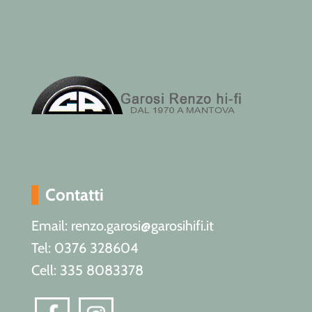
Contatti
Email: renzo.garosi@garosihifi.it
Tel: 0376 328604
Cell: 335 8083378