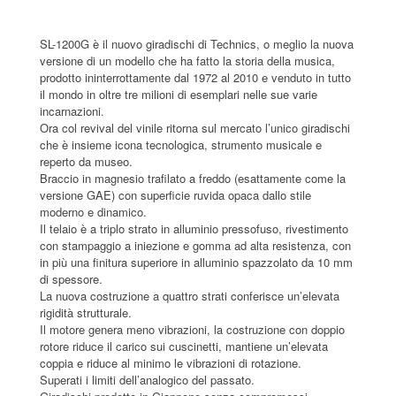
SL-1200G è il nuovo giradischi di Technics, o meglio la nuova
versione di un modello che ha fatto la storia della musica,
prodotto ininterrottamente dal 1972 al 2010 e venduto in tutto
il mondo in oltre tre milioni di esemplari nelle sue varie
incarnazioni.
Ora col revival del vinile ritorna sul mercato l’unico giradischi
che è insieme icona tecnologica, strumento musicale e
reperto da museo.
Braccio in magnesio trafilato a freddo (esattamente come la
versione GAE) con superficie ruvida opaca dallo stile
moderno e dinamico.
Il telaio è a triplo strato in alluminio pressofuso, rivestimento
con stampaggio a iniezione e gomma ad alta resistenza, con
in più una finitura superiore in alluminio spazzolato da 10 mm
di spessore.
La nuova costruzione a quattro strati conferisce un’elevata
rigidità strutturale.
Il motore genera meno vibrazioni, la costruzione con doppio
rotore riduce il carico sui cuscinetti, mantiene un’elevata
coppia e riduce al minimo le vibrazioni di rotazione.
Superati i limiti dell’analogico del passato.