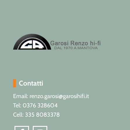
Contatti
Email: renzo.garosi@garosihifi.it
Tel: 0376 328604
Cell: 335 8083378