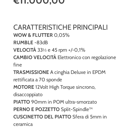
€11.000,00
CARATTERISTICHE PRINCIPALI
WOW & FLUTTER
0,05%
RUMBLE
-83dB
VELOCITÀ
33⅓ e 45 rpm +/-0,1%
CAMBIO VELOCITÀ
Elettronico con regolazione
fine
TRASMISSIONE
A cinghia Deluxe in EPDM
rettificata a 70 sponde
MOTORE
12Volt High Torque sincrono,
disaccoppiato
PIATTO
90mm in POM ultra-smorzato
PERNO E POZZETTO
Split-Spindle™
CUSCINETTO DEL PIATTO
Sfera di 5mm in
ceramica