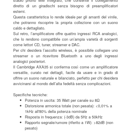
stadio phono MM integrato, che consente il collegamento
diretto di un giradischi senza bisogno di preamplificatori
esterni.
Questa caratteristica lo rende ideale per gli amanti del vinile,
che potranno riscoprire la propria collezione con un suono
caldo e dettagliato.
Sul retro, l’amplificatore offre quattro ingressi RCA analogici,
che lo rendono compatibile con un’ampia varietà di sorgenti
come lettori CD, tuner, streamer e DAC.
Per chi desidera l’ascolto wireless, è possibile collegare uno
streamer o un ricevitore Bluetooth a uno degli ingressi
analogici posteriori.
Il Cambridge AXA35 si conferma così come un amplificatore
versatile, curato nei dettagli, facile da usare e in grado di
offrire un suono naturale e bilanciato, perfetto per chi desidera
avvicinarsi al mondo dell’alta fedeltà senza complicazioni.
Specifiche tecniche:
Potenza in uscita: 35 Watt per canale su 8Ω
Distorsione armonica totale (non pesata): <0,01% a
1kHz all'80% della potenza nominale
Risposta in frequenza: (-3dB) da 5Hz a 50kHz
Rapporto segnale/rumore (riferito a 1W): >82dB (non
pesato)