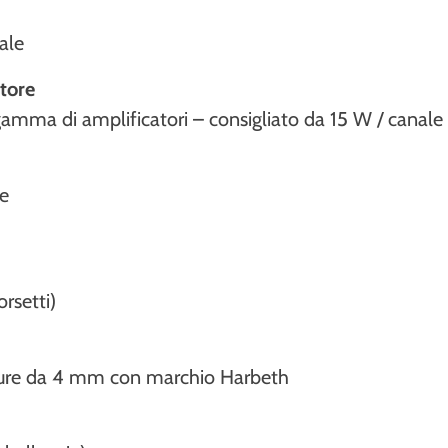
iale
tore
amma di amplificatori – consigliato da 15 W / canale
e
rsetti)
ature da 4 mm con marchio Harbeth