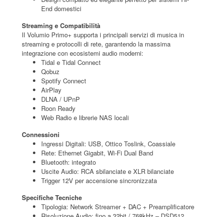
End domestici
Streaming e Compatibilità
Il Volumio Primo+ supporta i principali servizi di musica in
streaming e protocolli di rete, garantendo la massima
integrazione con ecosistemi audio moderni:
Tidal e Tidal Connect
Qobuz
Spotify Connect
AirPlay
DLNA / UPnP
Roon Ready
Web Radio e librerie NAS locali
Connessioni
Ingressi Digitali: USB, Ottico Toslink, Coassiale
Rete: Ethernet Gigabit, Wi-Fi Dual Band
Bluetooth: integrato
Uscite Audio: RCA sbilanciate e XLR bilanciate
Trigger 12V per accensione sincronizzata
Specifiche Tecniche
Tipologia: Network Streamer + DAC + Preamplificatore
Risoluzione Audio: fino a 32bit / 768kHz – DSD512