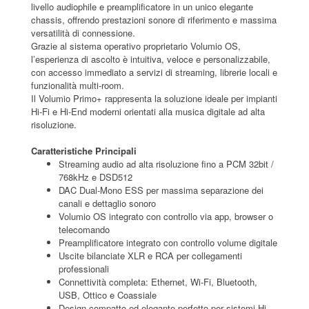
livello audiophile e preamplificatore in un unico elegante
chassis, offrendo prestazioni sonore di riferimento e massima
versatilità di connessione.
Grazie al sistema operativo proprietario Volumio OS,
l’esperienza di ascolto è intuitiva, veloce e personalizzabile,
con accesso immediato a servizi di streaming, librerie locali e
funzionalità multi-room.
Il Volumio Primo+ rappresenta la soluzione ideale per impianti
Hi-Fi e Hi-End moderni orientati alla musica digitale ad alta
risoluzione.
Caratteristiche Principali
Streaming audio ad alta risoluzione fino a PCM 32bit /
768kHz e DSD512
DAC Dual-Mono ESS per massima separazione dei
canali e dettaglio sonoro
Volumio OS integrato con controllo via app, browser o
telecomando
Preamplificatore integrato con controllo volume digitale
Uscite bilanciate XLR e RCA per collegamenti
professionali
Connettività completa: Ethernet, Wi-Fi, Bluetooth,
USB, Ottico e Coassiale
Design compatto ed elegante perfetto per sistemi Hi-