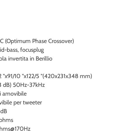
PC (Optimum Phase Crossover)
id-bass, focusplug
a invertita in Berillio
/2 "x91/10 "x122/5 "(420x231x348 mm)
(-3 dB) 50Hz-37kHz
si amovibile
vibile per tweeter
9dB
 ohms
ohms@170Hz