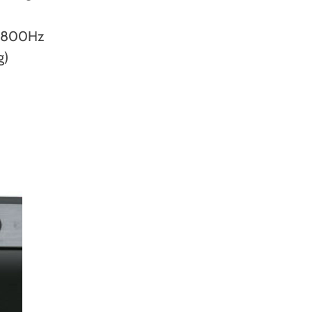
 2800Hz
g)