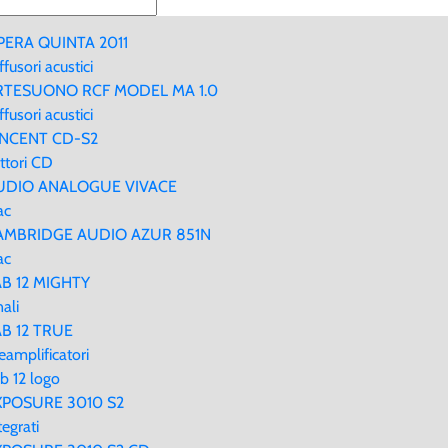
PERA QUINTA 2011
ffusori acustici
RTESUONO RCF MODEL MA 1.0
ffusori acustici
INCENT CD-S2
ttori CD
UDIO ANALOGUE VIVACE
ac
AMBRIDGE AUDIO AZUR 851N
ac
AB 12 MIGHTY
nali
AB 12 TRUE
eamplificatori
b 12 logo
XPOSURE 3010 S2
tegrati