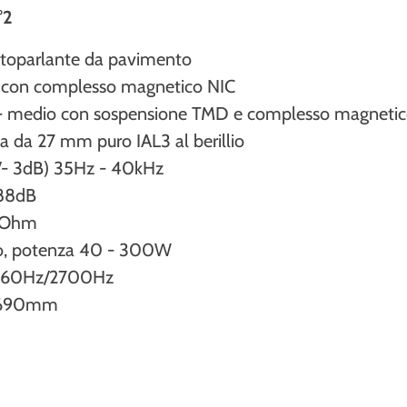
°2
altoparlante da pavimento
r con complesso magnetico NIC
 - medio con sospensione TMD e complesso magneti
ita da 27 mm puro IAL3 al berillio
+/- 3dB) 35Hz - 40kHz
) 88dB
8 Ohm
ato, potenza 40 - 300W
r 260Hz/2700Hz
0x690mm