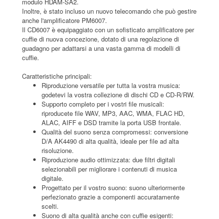
modulo HDAM-SA2.
Inoltre, è stato incluso un nuovo telecomando che può gestire
anche l'amplificatore PM6007.
Il CD6007 è equipaggiato con un sofisticato amplificatore per
cuffie di nuova concezione, dotato di una regolazione di
guadagno per adattarsi a una vasta gamma di modelli di
cuffie.
Caratteristiche principali:
Riproduzione versatile per tutta la vostra musica:
godetevi la vostra collezione di dischi CD e CD-R/RW.
Supporto completo per i vostri file musicali:
riproducete file WAV, MP3, AAC, WMA, FLAC HD,
ALAC, AIFF e DSD tramite la porta USB frontale.
Qualità del suono senza compromessi: conversione
D/A AK4490 di alta qualità, ideale per file ad alta
risoluzione.
Riproduzione audio ottimizzata: due filtri digitali
selezionabili per migliorare i contenuti di musica
digitale.
Progettato per il vostro suono: suono ulteriormente
perfezionato grazie a componenti accuratamente
scelti.
Suono di alta qualità anche con cuffie esigenti: