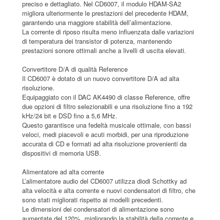
preciso e dettagliato. Nel CD6007, il modulo HDAM-SA2
migliora ulteriormente le prestazioni del precedente HDAM,
garantendo una maggiore stabilità dell’alimentazione.
La corrente di riposo risulta meno influenzata dalle variazioni
di temperatura dei transistor di potenza, mantenendo
prestazioni sonore ottimali anche a livelli di uscita elevati.
Convertitore D/A di qualità Reference
Il CD6007 è dotato di un nuovo convertitore D/A ad alta
risoluzione.
Equipaggiato con il DAC AK4490 di classe Reference, offre
due opzioni di filtro selezionabili e una risoluzione fino a 192
kHz/24 bit e DSD fino a 5,6 MHz.
Questo garantisce una fedeltà musicale ottimale, con bassi
veloci, medi piacevoli e acuti morbidi, per una riproduzione
accurata di CD e formati ad alta risoluzione provenienti da
dispositivi di memoria USB.
Alimentatore ad alta corrente
L’alimentatore audio del CD6007 utilizza diodi Schottky ad
alta velocità e alta corrente e nuovi condensatori di filtro, che
sono stati migliorati rispetto ai modelli precedenti.
Le dimensioni dei condensatori di alimentazione sono
aumentate del 120%, migliorando la stabilità della corrente e