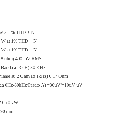
0 W at 1% THD + N
60 W at 1% THD + N
00 W at 1% THD + N
 su 8 ohm) 490 mV RMS
B, Banda a -3 dB) 80 KHz
nominale su 2 Ohm ad 1kHz) 0.17 Ohm
Banda 0Hz-80kHz/Pesato A) =30µV/=10µV µV
VAC) 0.7W
390 mm