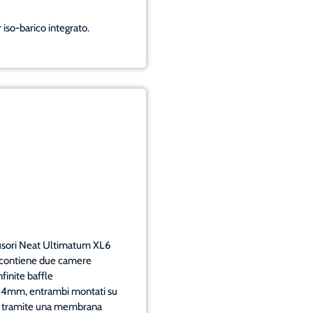
 iso-barico integrato.
diffusori Neat Ultimatum XL6
 e contiene due camere
finite baffle
134mm, entrambi montati su
ale tramite una membrana