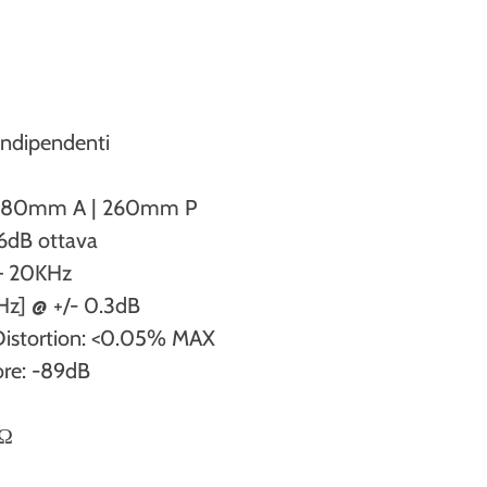
 indipendenti
| 80mm A | 260mm P
36dB ottava
 – 20KHz
z] @ +/- 0.3dB
Distortion: <0.05% MAX
re: -89dB
0Ω