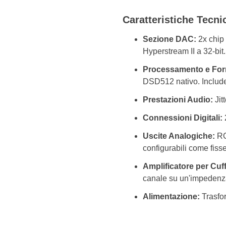
Caratteristiche Tecni
Sezione DAC:
2x chip
Hyperstream II a 32-bit.
Processamento e For
DSD512 nativo. Includ
Prestazioni Audio:
Jitt
Connessioni Digitali:
Uscite Analogiche:
RCA
configurabili come fisse
Amplificatore per Cuff
canale su un'impedenza 
Alimentazione:
Trasfor