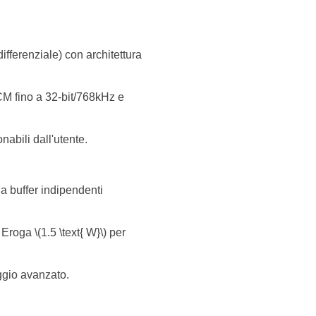
ferenziale) con architettura
M fino a 32-bit/768kHz e
onabili dall'utente.
a buffer indipendenti
roga \(1.5 \text{ W}\) per
aggio avanzato.