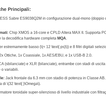
che Principali:
 ESS Sabre ES9038Q2M in configurazione dual-mono (doppio dif
mati:
Chip XMOS a 16-core e CPLD Altera MAX II. Supporta PC
e la decodifica hardware completa
MQA
.
er estremamente basso (\(< 12 \text{ ps}\)) e 8 filtri digitali selezi
2x Ottiche, 1x Coassiale, 1x AES/EBU, e 1x USB-B 2.0.
 (sbilanciate) e XLR (bilanciate), entrambe con stadi di uscita 
 o variabili.
ie:
Jack frontale da 6.3 mm con stadio di potenza in Classe AB. E
di \(32 \text{ }\Omega\).
matore toroidale super-silenzioso di livello industriale con filtr